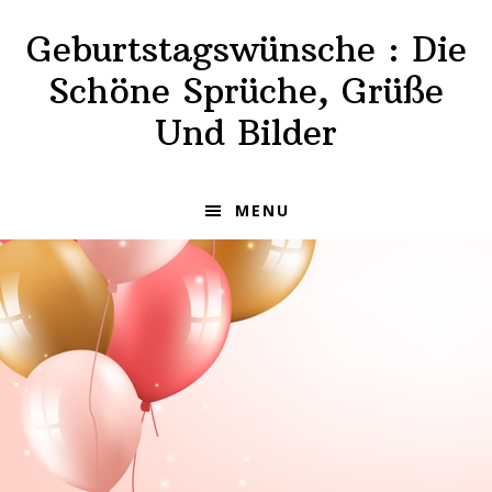
Skip
Skip
Geburtstagswünsche : Die
to
to
primary
main
Schöne Sprüche, Grüße
navigation
content
Und Bilder
MENU