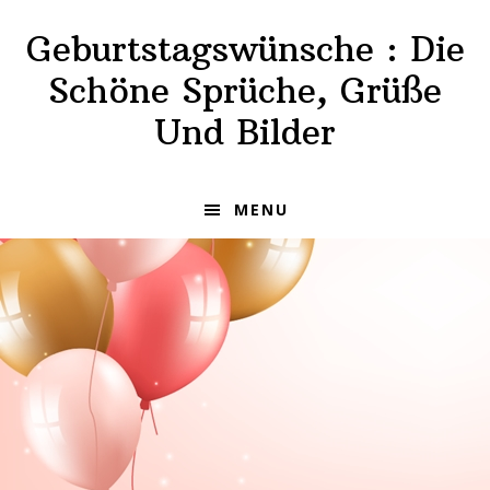
Skip
Skip
Geburtstagswünsche : Die
to
to
primary
main
Schöne Sprüche, Grüße
navigation
content
Und Bilder
MENU