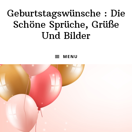
Skip
Skip
Geburtstagswünsche : Die
to
to
primary
main
Schöne Sprüche, Grüße
navigation
content
Und Bilder
MENU