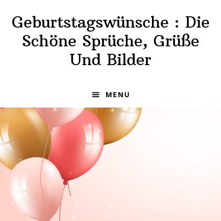
Skip
Skip
Geburtstagswünsche : Die
to
to
primary
main
Schöne Sprüche, Grüße
navigation
content
Und Bilder
MENU