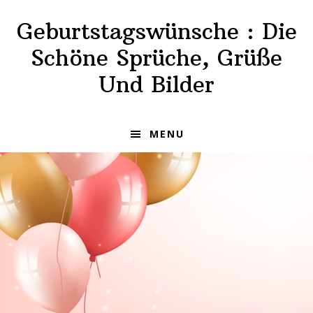
Skip
Skip
Geburtstagswünsche : Die
to
to
primary
main
Schöne Sprüche, Grüße
navigation
content
Und Bilder
MENU