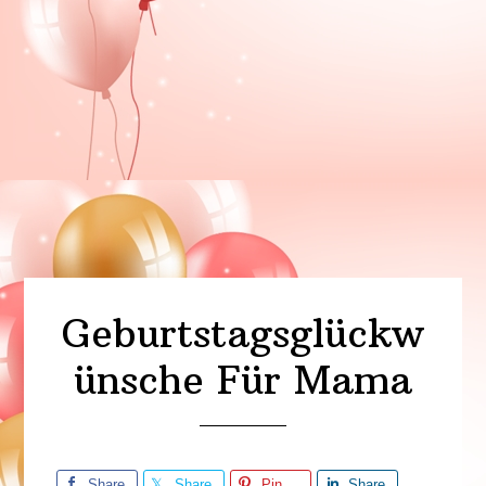
Geburtstagsglückw
ünsche Für Mama
Share
Share
Pin
Share