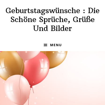
Skip
Skip
Geburtstagswünsche : Die
to
to
primary
main
Schöne Sprüche, Grüße
navigation
content
Und Bilder
MENU