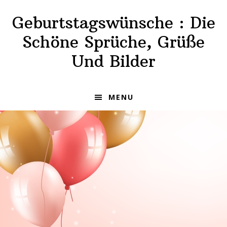
Skip
Skip
Geburtstagswünsche : Die
to
to
primary
main
Schöne Sprüche, Grüße
navigation
content
Und Bilder
MENU