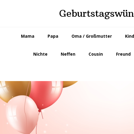
Skip
Skip
Geburtstagswüns
to
to
primary
main
navigation
content
Mama
Papa
Oma / Großmutter
Kin
Nichte
Neffen
Cousin
Freund