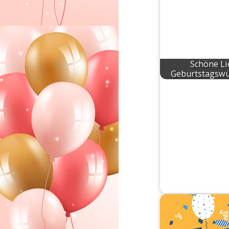
Schöne Li
Geburtstagswü