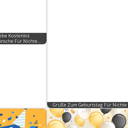
ebe Kostenlos
nsche Für Nichte…
Grüße Zum Geburtstag Für Nichte