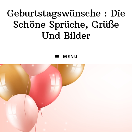
Skip
Skip
Geburtstagswünsche : Die
to
to
primary
main
Schöne Sprüche, Grüße
navigation
content
Und Bilder
MENU