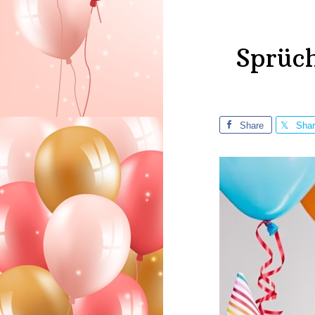
Sprüc
Share
Sha