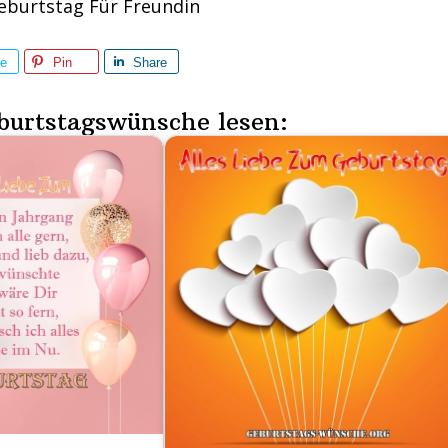
burtstag Für Freundin
re
Pin
Share
burtstagswünsche lesen: