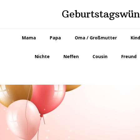
Skip
Skip
Geburtstagswüns
to
to
primary
main
navigation
content
Mama
Papa
Oma / Großmutter
Kin
Nichte
Neffen
Cousin
Freund