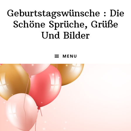
Skip
Skip
Geburtstagswünsche : Die
to
to
primary
main
Schöne Sprüche, Grüße
navigation
content
Und Bilder
MENU