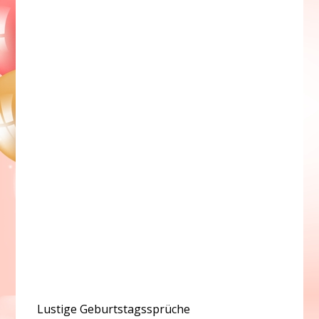
Lustige Geburtstagssprüche