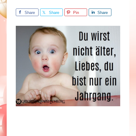
Share
Share
Pin
Share