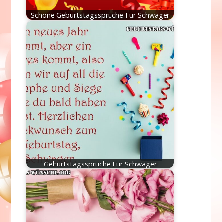
Schöne Geburtstagssprüche Für Schwager
Geburtstagssprüche Für Schwager