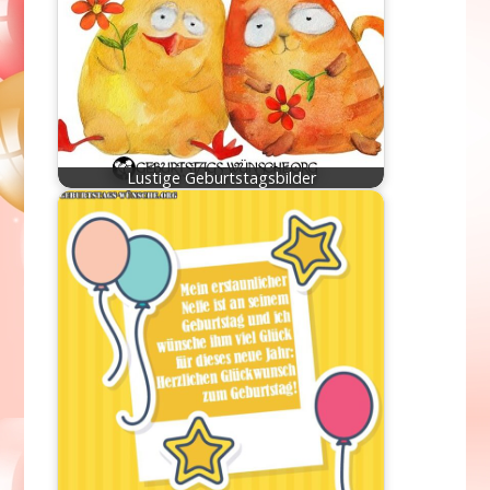
Lustige Geburtstagsbilder