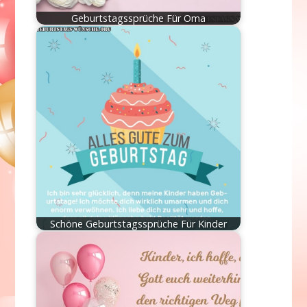
Geburtstagssprüche Für Oma
Schöne Geburtstagssprüche Für Kinder