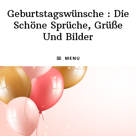
Skip
Skip
Geburtstagswünsche : Die
to
to
primary
main
Schöne Sprüche, Grüße
navigation
content
Und Bilder
MENU