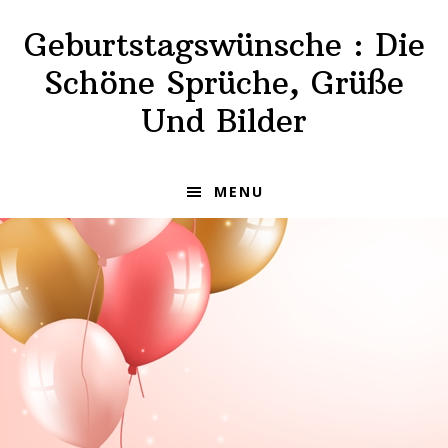
Skip
Skip
Geburtstagswünsche : Die
to
to
primary
main
Schöne Sprüche, Grüße
navigation
content
Und Bilder
MENU