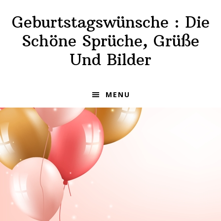
Skip
Skip
Geburtstagswünsche : Die
to
to
primary
main
Schöne Sprüche, Grüße
navigation
content
Und Bilder
MENU