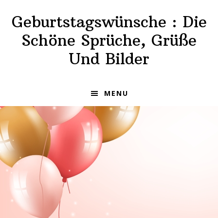
Skip
Skip
Geburtstagswünsche : Die
to
to
primary
main
Schöne Sprüche, Grüße
navigation
content
Und Bilder
MENU