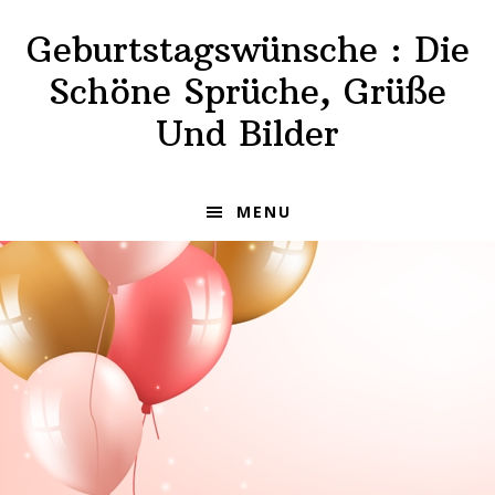
Skip
Skip
Geburtstagswünsche : Die
to
to
primary
main
Schöne Sprüche, Grüße
navigation
content
Und Bilder
MENU