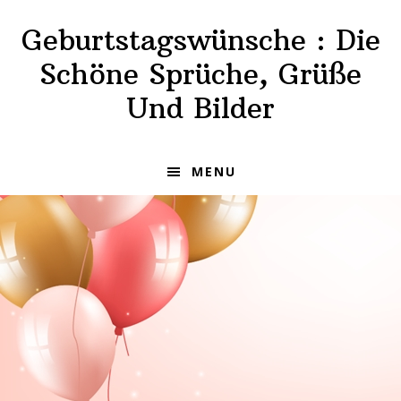
Skip
Skip
Geburtstagswünsche : Die
to
to
primary
main
Schöne Sprüche, Grüße
navigation
content
Und Bilder
MENU