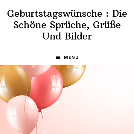
Skip
Skip
Geburtstagswünsche : Die
to
to
primary
main
Schöne Sprüche, Grüße
navigation
content
Und Bilder
MENU