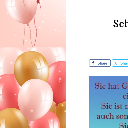
Sc
Share
Sha