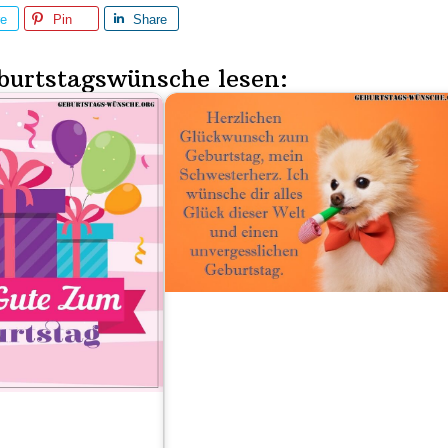
re
Pin
Share
burtstagswünsche lesen: