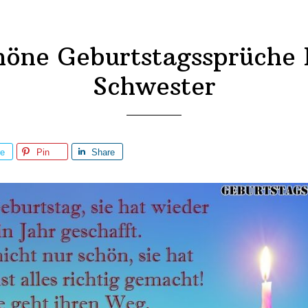
höne Geburtstagssprüche 
Schwester
re
Pin
Share