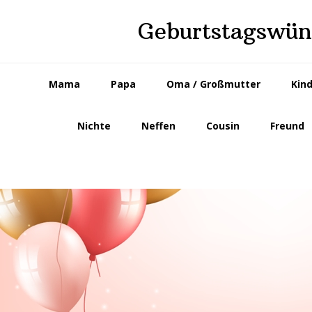
Skip
Skip
Geburtstagswüns
to
to
primary
main
navigation
content
Mama
Papa
Oma / Großmutter
Kin
Nichte
Neffen
Cousin
Freund