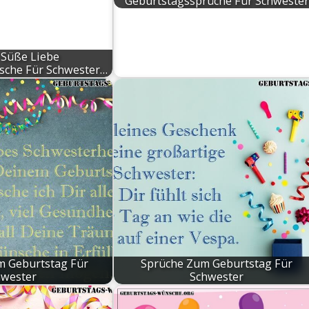
Geburtstagssprüche Für Schwester
 Süße Liebe
sche Für Schwester…
 Geburtstag Für
Sprüche Zum Geburtstag Für
hwester
Schwester