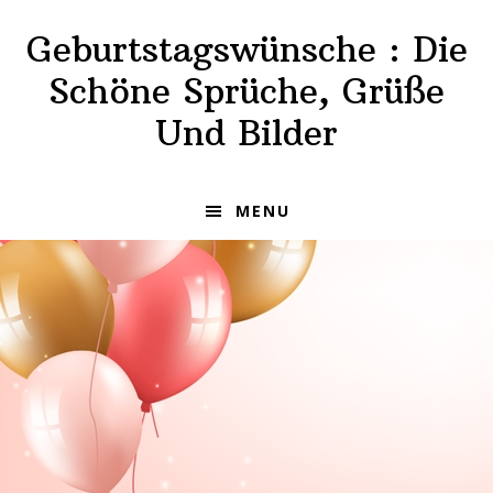
Skip
Skip
Geburtstagswünsche : Die
to
to
primary
main
Schöne Sprüche, Grüße
navigation
content
Und Bilder
MENU