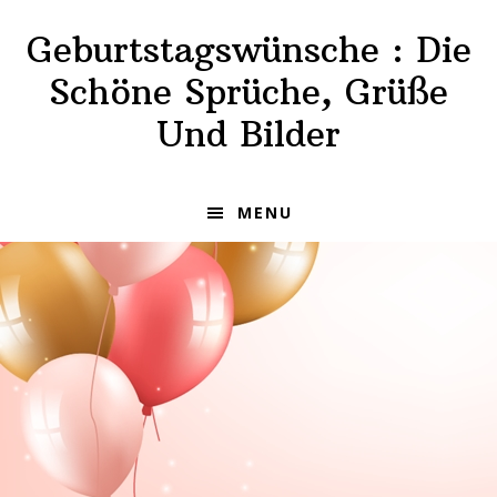
Skip
Skip
Geburtstagswünsche : Die
to
to
primary
main
Schöne Sprüche, Grüße
navigation
content
Und Bilder
MENU