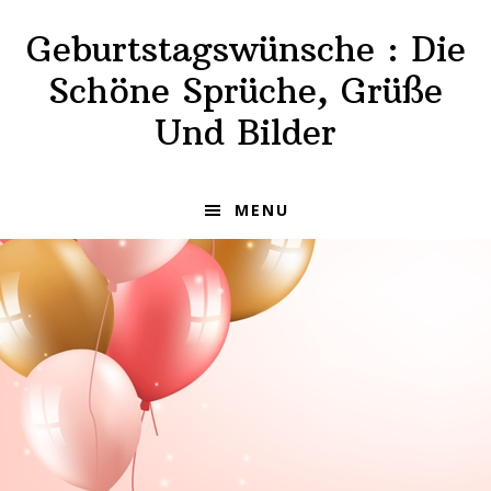
Skip
Skip
Geburtstagswünsche : Die
to
to
primary
main
Schöne Sprüche, Grüße
navigation
content
Und Bilder
MENU