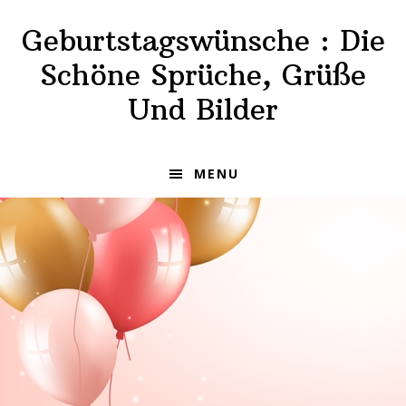
Skip
Skip
Geburtstagswünsche : Die
to
to
primary
main
Schöne Sprüche, Grüße
navigation
content
Und Bilder
MENU