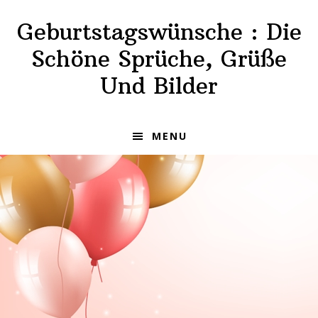
Skip
Skip
Geburtstagswünsche : Die
to
to
primary
main
Schöne Sprüche, Grüße
navigation
content
Und Bilder
MENU