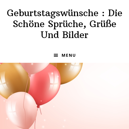
Skip
Skip
Geburtstagswünsche : Die
to
to
primary
main
Schöne Sprüche, Grüße
navigation
content
Und Bilder
MENU