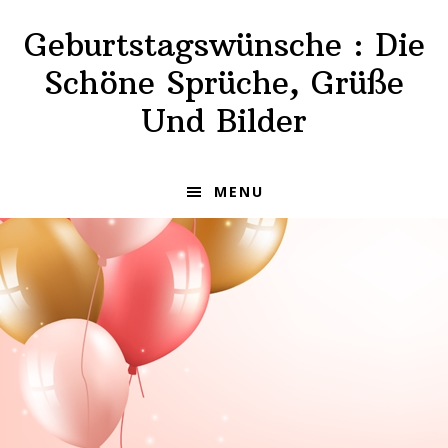
Skip
Skip
Geburtstagswünsche : Die
to
to
primary
main
Schöne Sprüche, Grüße
navigation
content
Und Bilder
MENU