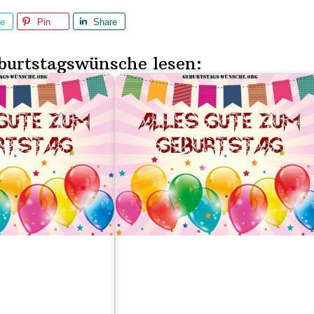
re
Pin
Share
burtstagswünsche lesen: