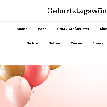
Skip
Skip
Geburtstagswüns
to
to
primary
main
navigation
content
Mama
Papa
Oma / Großmutter
Kin
Nichte
Neffen
Cousin
Freund