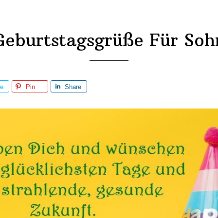
Geburtstagsgrüße Für Soh
re
Pin
Share