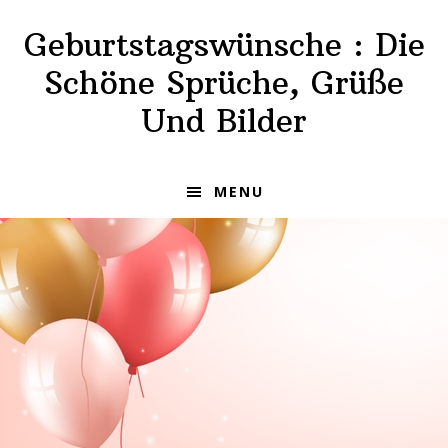
Skip
Skip
Geburtstagswünsche : Die
to
to
primary
main
Schöne Sprüche, Grüße
navigation
content
Und Bilder
MENU