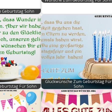
Wünsche Zum Geburtstag Für Soh
m Geburtstag Sohn
Glückwünsche Zum Geburtstag Für
eburtstag Für Sohn
Sohn