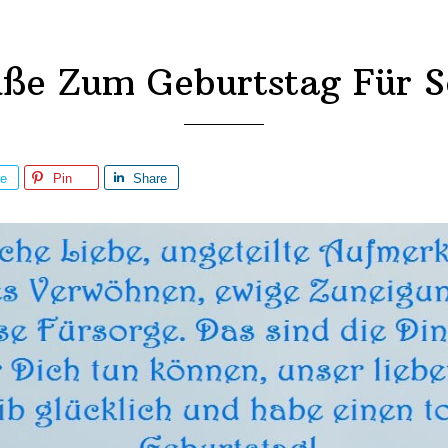
ße Zum Geburtstag Für 
re
Pin
Share