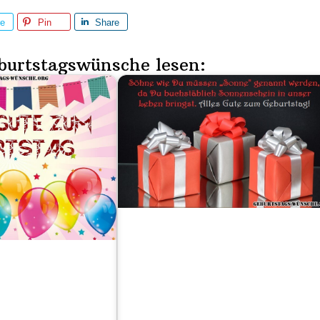
re
Pin
Share
burtstagswünsche lesen: