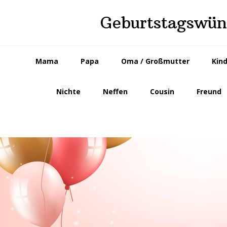
Skip
Skip
Geburtstagswüns
to
to
primary
main
navigation
content
Mama
Papa
Oma / Großmutter
Kin
Nichte
Neffen
Cousin
Freund