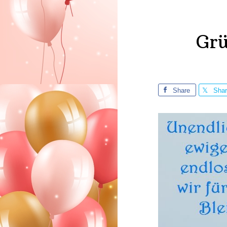
Grü
Share
Sha